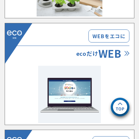
WEBをエコに
WEB
ecoだけ