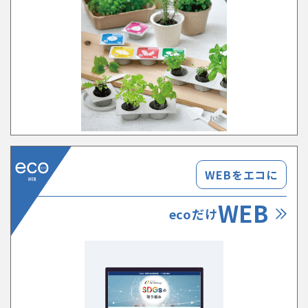
WEBをエコに
WEB
ecoだけ