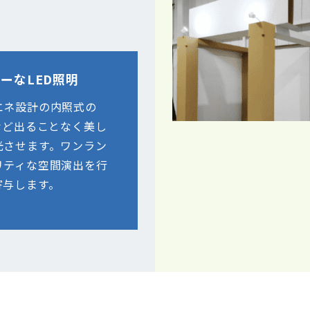
ーなLED照明
エネ設計の内照式の
など出ることなく美し
光させます。ワンラン
リティな空間演出を行
寄与します。