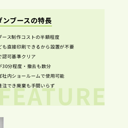
ダンブースの特長
ブース制作コストの半額程度
ども直接印刷できるから設置が不要
で認可基準クリア
が30分程度・撤去も数分
ば社内ショールームで使用可能
発注でき廃棄も手間いらず