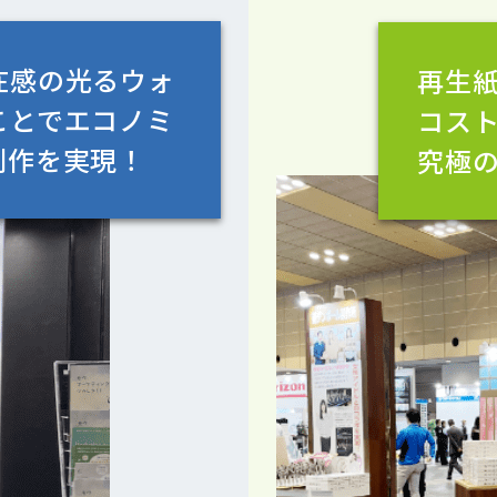
在感の光るウォ
再生
ことでエコノミ
コス
制作を実現！
究極