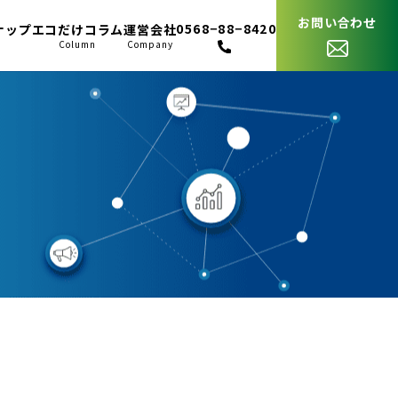
お問い合わせ
0568−88−8420
ナップ
エコだけコラム
運営会社
p
Column
Company