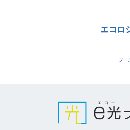
エコロ
ブー