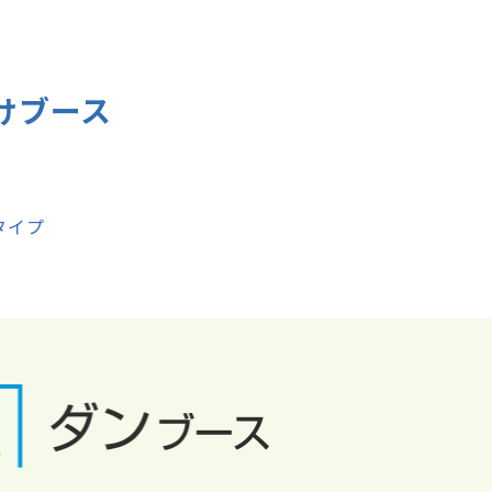
けブース
タイプ