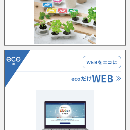
WEBをエコに
WEB
ecoだけ