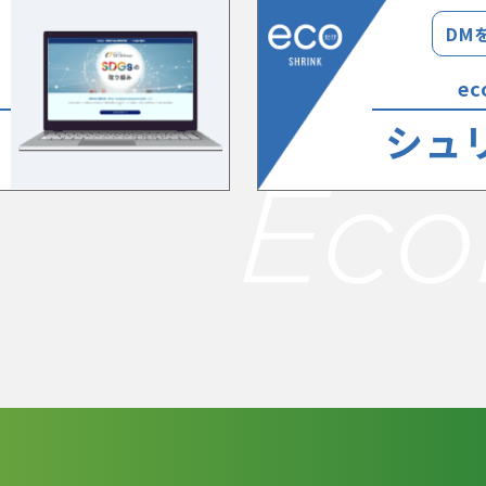
DM
e
シュ