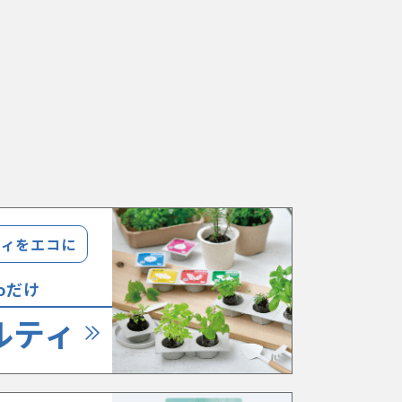
ティをエコに
coだけ
ルティ