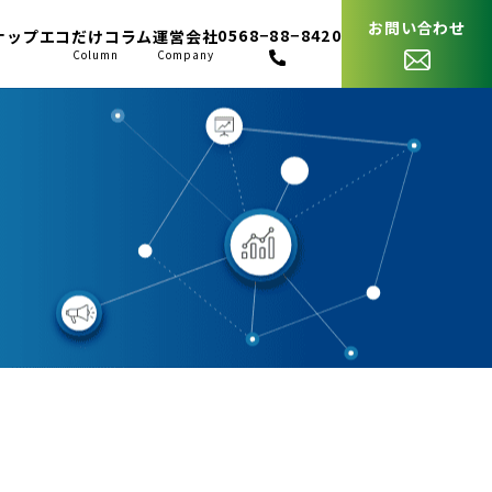
お問い合わせ
0568−88−8420
ナップ
エコだけコラム
運営会社
p
Column
Company