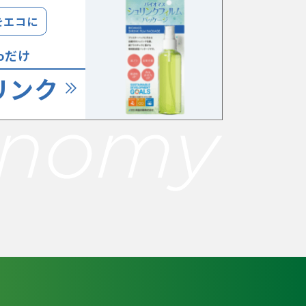
をエコに
coだけ
リンク