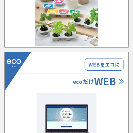
WEBをエコに
WEB
ecoだけ