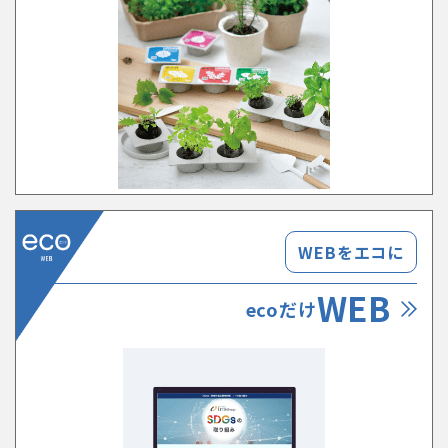
WEBをエコに
WEB
ecoだけ